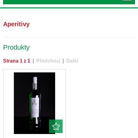
Aperitivy
Produkty
Strana 1 z 1
|
Předchozí
|
Další