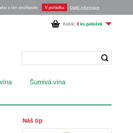
ebu s tím souhlasíte.
Další informace
V pořádku
Košík:
0
ks položek
vína
Šumivá vína
Náš tip