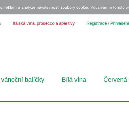
ci reklam a analýze návštěvnosti soubory cookie. Používáním tohoto w
y
Italská vína, prosecco a aperitivy
Registrace / Přihlášení
vánoční balíčky
Bílá vína
Červená 