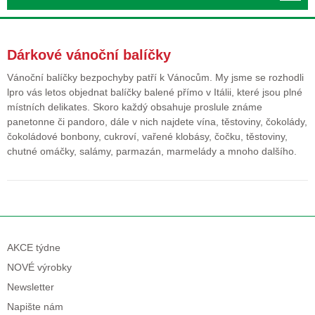
Dárkové vánoční balíčky
Vánoční balíčky bezpochyby patří k Vánocům. My jsme se rozhodli
lpro vás letos objednat balíčky balené přímo v Itálii, které jsou plné
místních delikates. Skoro každý obsahuje proslule známe
panetonne či pandoro, dále v nich najdete vína, těstoviny, čokolády,
čokoládové bonbony, cukroví, vařené klobásy, čočku, těstoviny,
chutné omáčky, salámy, parmazán, marmelády a mnoho dalšího.
AKCE týdne
NOVÉ výrobky
Newsletter
Napište nám