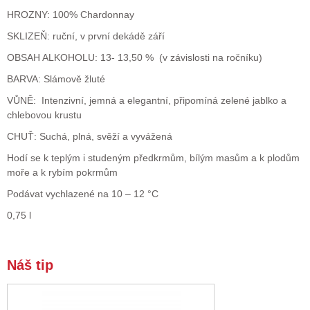
HROZNY: 100% Chardonnay
SKLIZEŇ: ruční, v první dekádě září
OBSAH ALKOHOLU: 13- 13,50 % (v závislosti na ročníku)
BARVA: Slámově žluté
VŮNĚ: Intenzivní, jemná a elegantní, připomíná zelené jablko a
chlebovou krustu
CHUŤ: Suchá, plná, svěží a vyvážená
Hodí se k teplým i studeným předkrmům, bílým masům a k plodům
moře a k rybím pokrmům
Podávat vychlazené na 10 – 12 °C
0,75 l
Náš tip